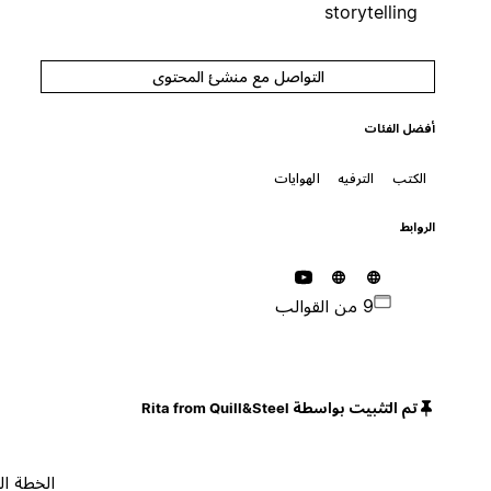
storytelling
التواصل مع منشئ المحتوى
أفضل الفئات
الكتب
الترفيه
الهوايات
الروابط
9 من القوالب
تم التثبيت بواسطة Rita from Quill&Steel
الخطة المجانية