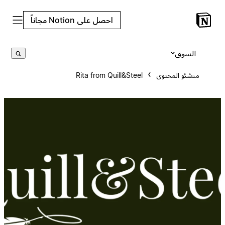
احصل على Notion مجاناً
السوق
منشئو المحتوى
Rita from Quill&Steel