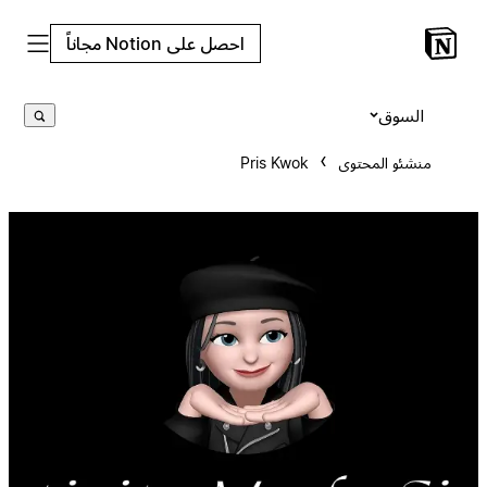
احصل على Notion مجاناً
السوق
منشئو المحتوى
Pris Kwok