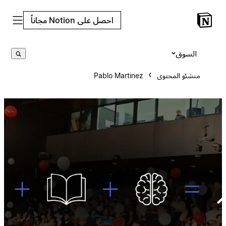
احصل على Notion مجاناً
السوق
منشئو المحتوى
Pablo Martinez