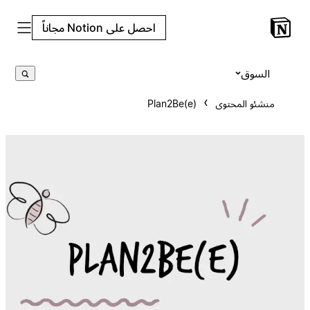
احصل على Notion مجاناً
السوق
منشئو المحتوى
Plan2Be(e)