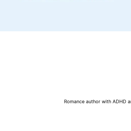
أ
ا
Romance author with ADHD an