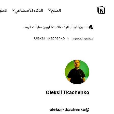
المنتَج
الذكاء الاصطناعي
الحلو
السوق
القوالب
الوكلاء
الاستشاريون
عمليات الربط
منشئو المحتوى
Oleksii Tkachenko
Oleksii Tkachenko
@oleksii-tkachenko