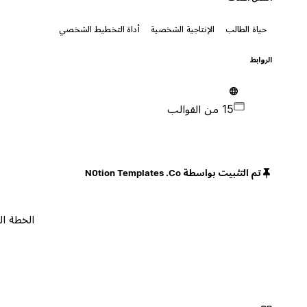
حياة الطالب
الإنتاجية الشخصية
أداة التخطيط الشخصي
الروابط
15 من القوالب
تم التثبيت بواسطة N0tion Templates .Co
الخطة المجانية