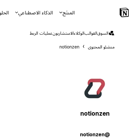
المنتَج
الذكاء الاصطناعي
الحلو
السوق
القوالب
الوكلاء
الاستشاريون
عمليات الربط
منشئو المحتوى
notionzen
notionzen
@notionzen