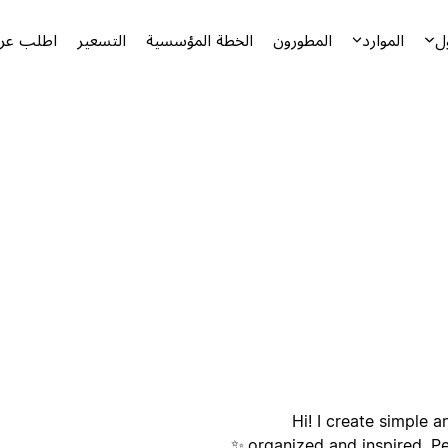
ل
الموارد
المطورون
الخطة المؤسسية
التسعير
اطلب عرض
أ
ا
Hi! I create simple 
organized and inspired. Per