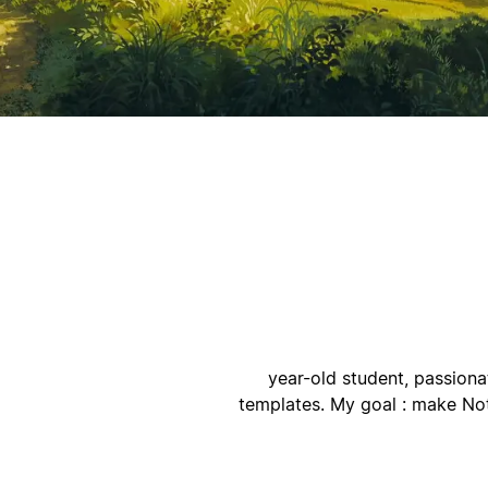
أ
ا
23-year-old student, passio
templates. My goal : make Not