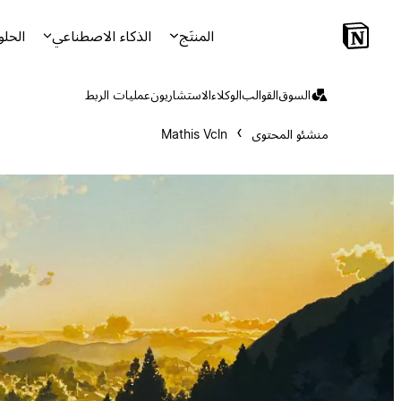
المنتَج
الذكاء الاصطناعي
الحلو
السوق
القوالب
الوكلاء
الاستشاريون
عمليات الربط
منشئو المحتوى
Mathis Vcln