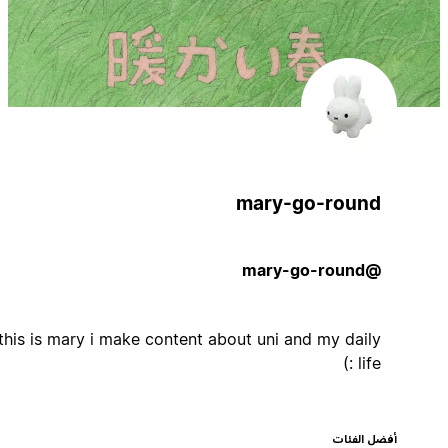
mary-go-round
@mary-go-round
hi! this is mary i make content about uni and my daily
life :)
أفضل الفئات