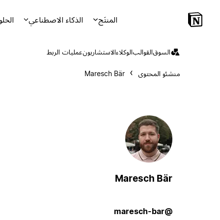
المنتَج
الذكاء الاصطناعي
الحلو
السوق
القوالب
الوكلاء
الاستشاريون
عمليات الربط
منشئو المحتوى
Maresch Bär
Maresch Bär
@maresch-bar