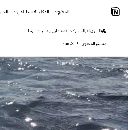
المنتَج
الذكاء الاصطناعي
الحلو
السوق
القوالب
الوكلاء
الاستشاريون
عمليات الربط
منشئو المحتوى
zaii :3