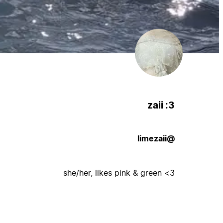
zaii :3
@limezaii
she/her, likes pink & green <3