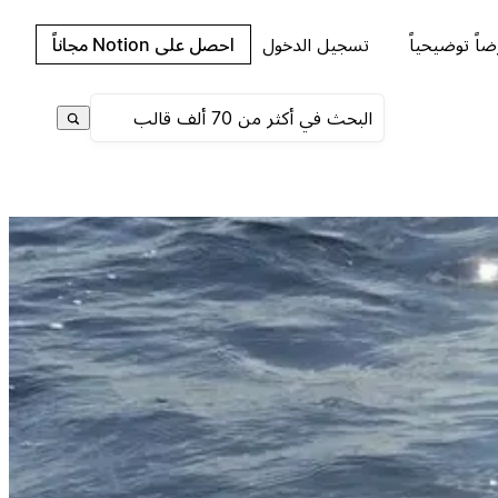
اً توضيحياً
تسجيل الدخول
احصل على Notion مجاناً