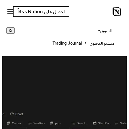
احصل على Notion مجاناً
السوق
منشئو المحتوى
Trading Journal