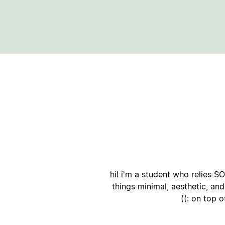
أ
hi! i'm a student who relies S
things minimal, aesthetic, a
on top of