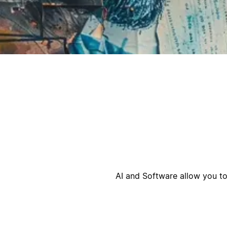
أ
ا
AI and Software allow you t