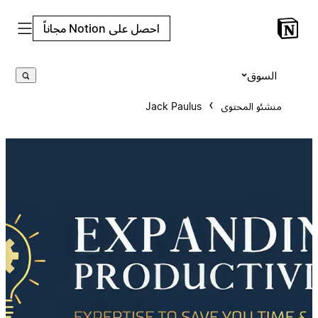
احصل على Notion مجاناً
السوق
منشئو المحتوى
Jack Paulus