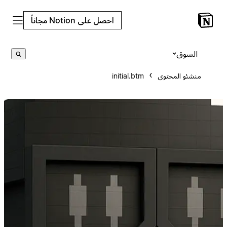
احصل على Notion مجاناً
السوق
منشئو المحتوى
initial.btm