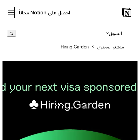
احصل على Notion مجاناً
السوق
Hiring.Garden
منشئو المحتوى