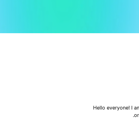
أ
ا
Hello everyone! I a
or