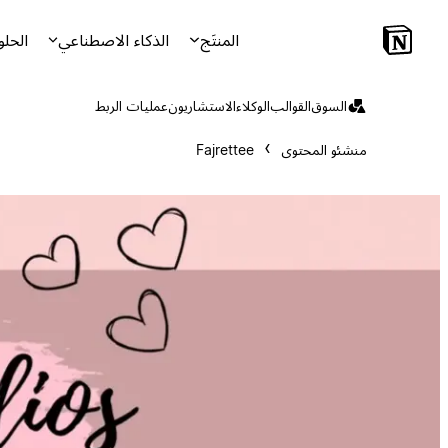
المنتَج
الذكاء الاصطناعي
الحلو
السوق
القوالب
الوكلاء
الاستشاريون
عمليات الربط
منشئو المحتوى
Fajrettee