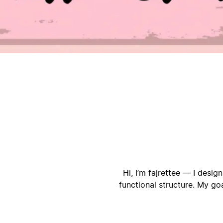
أ
ا
Hi, I’m fajrettee — I desi
functional structure. My goa