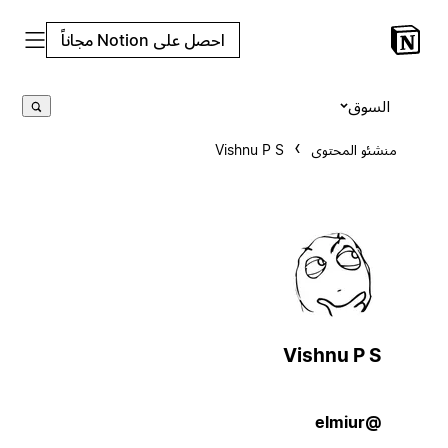
احصل على Notion مجاناً
السوق
منشئو المحتوى
Vishnu P S
Vishnu P S
@elmiur