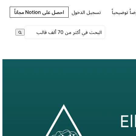
اً توضيحياً
تسجيل الدخول
احصل على Notion مجاناً