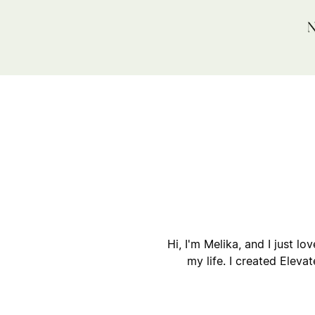
أ
ا
Hi, I'm Melika, and I just lo
my life. I created Eleva