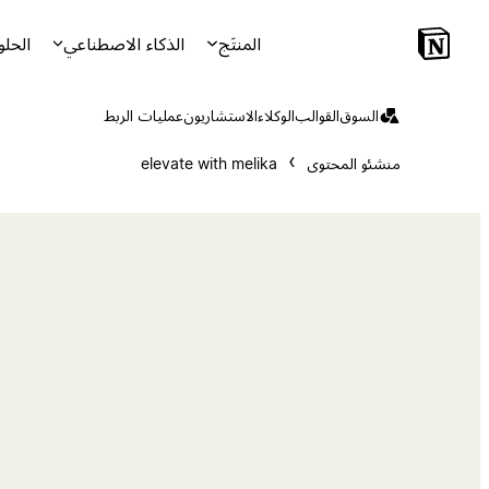
المنتَج
الذكاء الاصطناعي
الحلو
السوق
القوالب
الوكلاء
الاستشاريون
عمليات الربط
منشئو المحتوى
elevate with melika