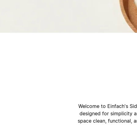
أ
ا
Welcome to Einfach's Side
designed for simplicity a
space clean, functional, an