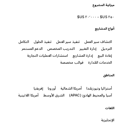
ميزانية المشروع
أنواع المشاريع
اكتشاف سير العمل
تنفيذ سير العمل
تنفيذ الحلول
التكامل
الترحيل
إدارة التغيير
التدريب المخصص
الدعم المستمر
إعادة البيع
إدارة المشاريع
استشارات العمليات التجارية
الخدمات المُدارة
قوالب مخصصة
المناطق
أستراليا ونيوزيلندا
أمريكا الشمالية
أوروبا
إفريقيا
آسيا والمحيط الهادئ (APAC)
الشرق الأوسط
أمريكا اللاتينية
اللغات
الإنجليزية