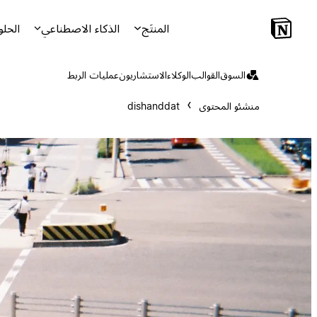
المنتَج
الذكاء الاصطناعي
الحلو
السوق
القوالب
الوكلاء
الاستشاريون
عمليات الربط
منشئو المحتوى
dishanddat