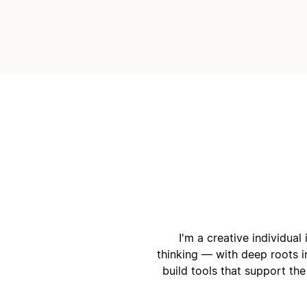
أ
ا
I'm a creative individua
thinking — with deep roots in
build tools that support th