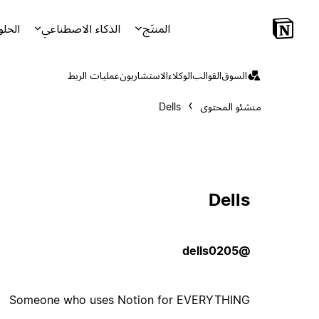
المنتَج
الذكاء الاصطناعي
الحلو
السوق
القوالب
الوكلاء
الاستشاريون
عمليات الربط
منشئو المحتوى
Dells
Dells
@dells0205
Someone who uses Notion for EVERYTHING