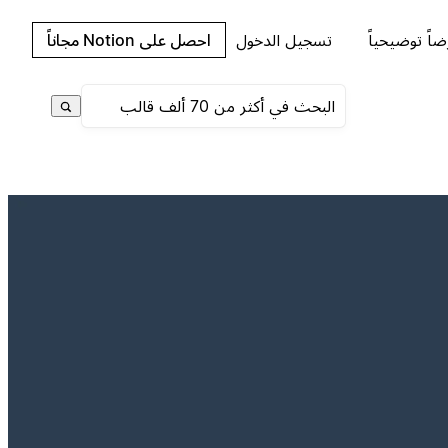
اً توضيحياً
تسجيل الدخول
احصل على Notion مجاناً