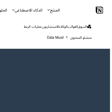
المنتَج
الذكاء الاصطناعي
الحلو
السوق
القوالب
الوكلاء
الاستشاريون
عمليات الربط
منشئو المحتوى
Dála Musil