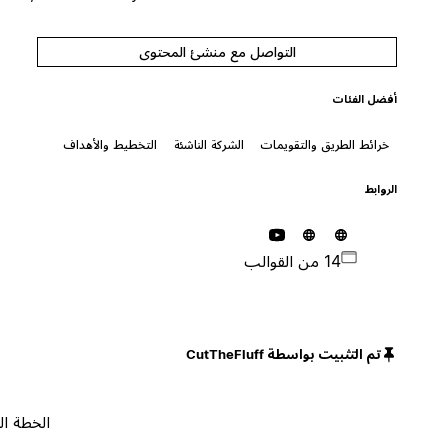
التواصل مع منشئ المحتوى
أفضل الفئات
خرائط الطريق والتقويمات
الشركة الناشئة
التخطيط والأهداف
الروابط
14 من القوالب
تم التثبيت بواسطة CutTheFluff
الخطة المجانية