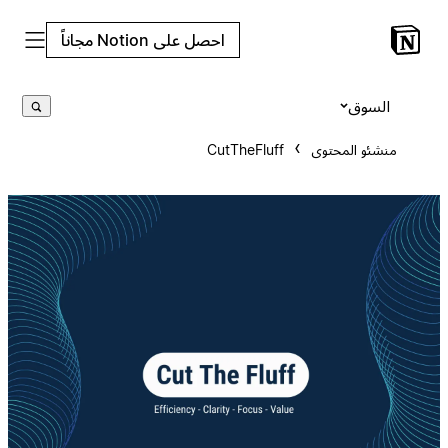
احصل على Notion مجاناً
السوق
منشئو المحتوى
CutTheFluff