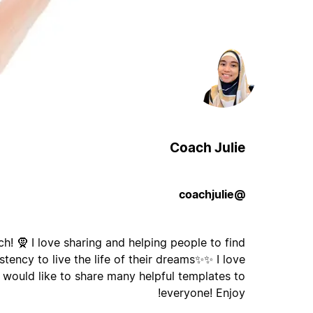
Coach Julie
@coachjulie
ch! 🧕 I love sharing and helping people to find
tency to live the life of their dreams✨️✨️ I love
 would like to share many helpful templates to
everyone! Enjoy!