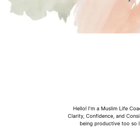
أ
ا
Hello! I'm a Muslim Life Coa
Clarity, Confidence, and Consis
being productive too so I