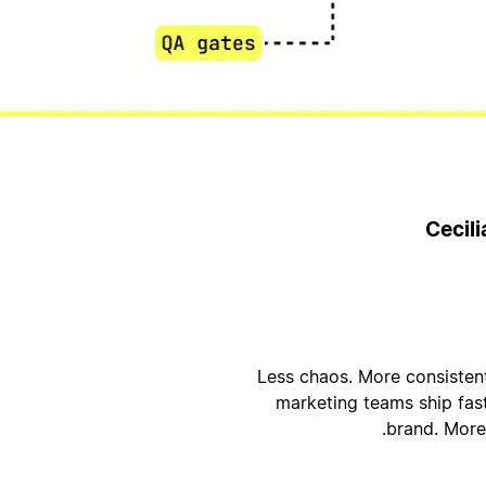
أ
Cecil
ا
Less chaos. More consisten
marketing teams ship fast
brand. More