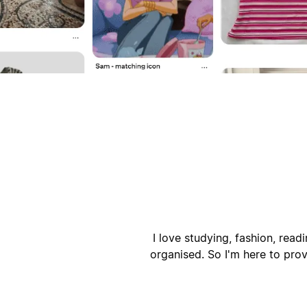
أ
ا
I love studying, fashion, readi
organised. So I'm here to pro