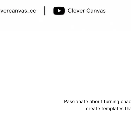
أ
ا
Passionate about turning chao
create templates tha