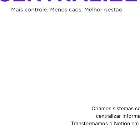
أ
ا
Criamos sistemas c
centralizar infor
Transformamos o Notion em u