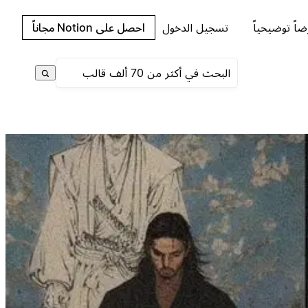
اً توضيحياً
تسجيل الدخول
احصل على Notion مجاناً