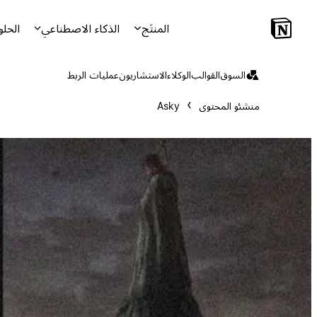
المنتَج
الذكاء الاصطناعي
الحلو
السوق
القوالب
الوكلاء
الاستشاريون
عمليات الربط
منشئو المحتوى
Asky