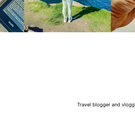
أ
ا
Travel blogger and vlogge