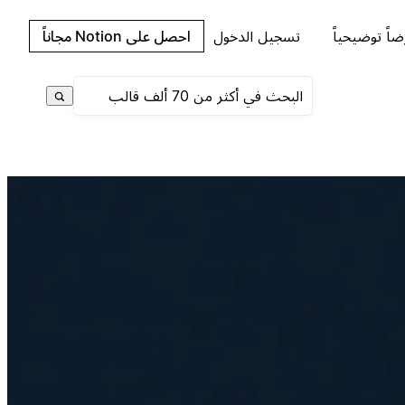
اً توضيحياً
تسجيل الدخول
احصل على Notion مجاناً