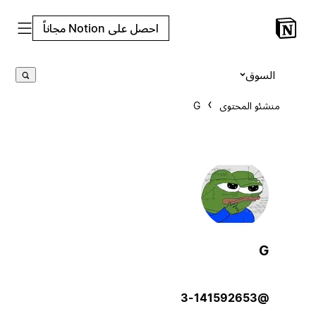
احصل على Notion مجاناً
السوق
منشئو المحتوى
G
G
@3-141592653