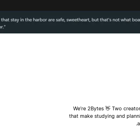
أ
ا
We’re 2Bytes 👋 Two creator
that make studying and plannin
a