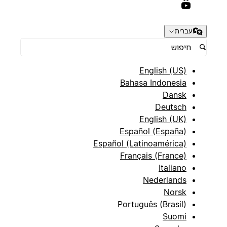
עברית
English (US)
Bahasa Indonesia
Dansk
Deutsch
English (UK)
Español (España)
Español (Latinoamérica)
Français (France)
Italiano
Nederlands
Norsk
Português (Brasil)
Suomi