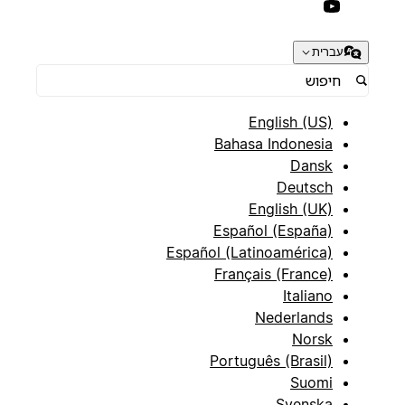
עברית
English (US)
Bahasa Indonesia
Dansk
Deutsch
English (UK)
Español (España)
Español (Latinoamérica)
Français (France)
Italiano
Nederlands
Norsk
Português (Brasil)
Suomi
Svenska