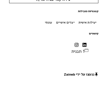
קטגוריות מובילות
יעילות אישית
יעדים אישיים
עונתי
קישורים
1 תבנית
ננעצו על ידי Zaineb
חינם