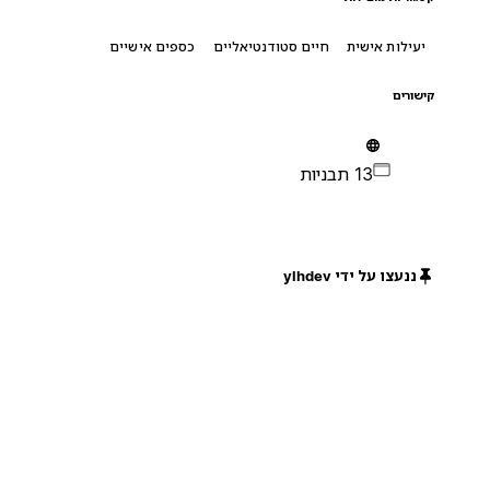
יעילות אישית
חיים סטודנטיאליים
כספים אישיים
קישורים
13 תבניות
ננעצו על ידי ylhdev
חינם
חינם