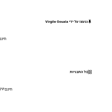
ננעצו על ידי Virgile Gouala
חינם
כל התבניות
חינם
0