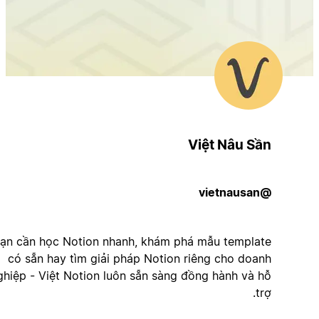
Việt Nâu Sần
@vietnausan
Dù bạn cần học Notion nhanh, khám phá mẫu template
có sẵn hay tìm giải pháp Notion riêng cho doanh
nghiệp - Việt Notion luôn sẵn sàng đồng hành và hỗ
trợ.