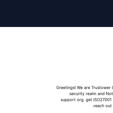
ק
ק
Greetings! We are Trustower C
security realm and Not
support org. get ISO27001 a
reach out 