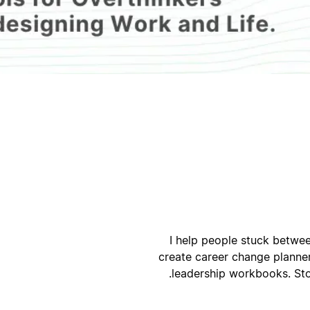
ק
ק
I help people stuck betwe
create career change planners
leadership workbooks. Sto