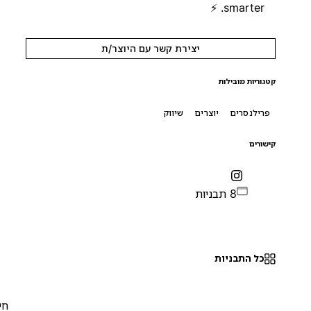
smarter. ⚡️
יצירת קשר עם היוצר/ת
קטגוריות מובילות
פרילנסרים
יוצרים
שיווק
קישורים
8 תבניות
כל התבניות
חינם
0